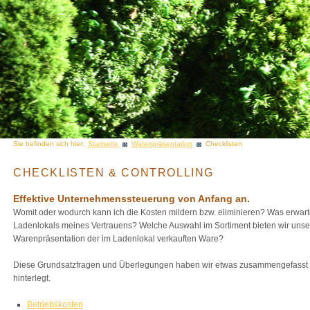
Sie befinden sich hier:
Startseite
Warenpräsentation
Checklisten
CHECKLISTEN & CONTROLLING
Effektive Unternehmenssteuerung von Anfang an.
Womit oder wodurch kann ich die Kosten mildern bzw. eliminieren? Was erwart
Ladenlokals meines Vertrauens? Welche Auswahl im Sortiment bieten wir unser
Warenpräsentation der im Ladenlokal verkauften Ware?
Diese Grundsatzfragen und Überlegungen haben wir etwas zusammengefasst u
hinterlegt.
Betriebskosten